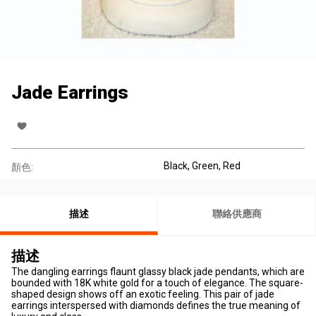
Jade Earrings
Black, Green, Red
顏色:
描述
聯絡供應商
描述
The dangling earrings flaunt glassy black jade pendants, which are
bounded with 18K white gold for a touch of elegance. The square-
shaped design shows off an exotic feeling. This pair of jade
earrings interspersed with diamonds defines the true meaning of