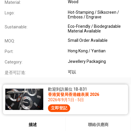
Wood
Material:
Hot-Stamping / Silkscreen /
Logo:
Emboss / Engrave
Eco-Friendly / Biodegradable
Sustainable:
Material Available
Small Order Available
MOQ:
Hong Kong / Yantian
Port:
Jewellery Packaging
Category:
可以
是否可訂造:
歡迎到訪展位 1B-B31
香港貿發局香港鐘表展 2026
2026年9月1日 - 5日
立即登記
描述
聯絡供應商