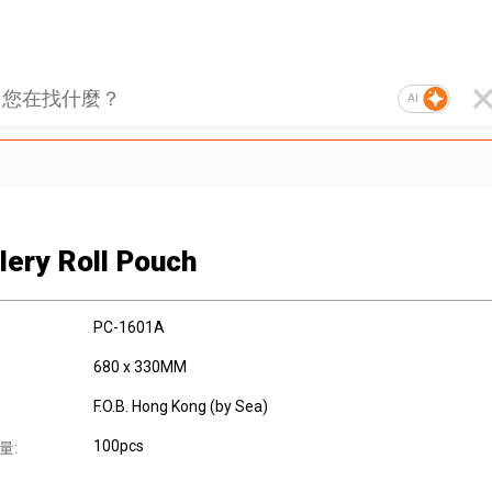
AI
lery Roll Pouch
PC-1601A
680 x 330MM
F.O.B. Hong Kong (by Sea)
100pcs
量: