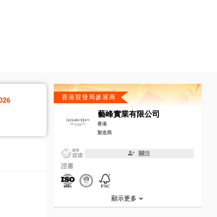
香港貿發局參展商
26
藝峰實業有限公司
香港
製造商
關注
證書
顯示更多