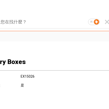
AI
ry Boxes
EX15026
是
: