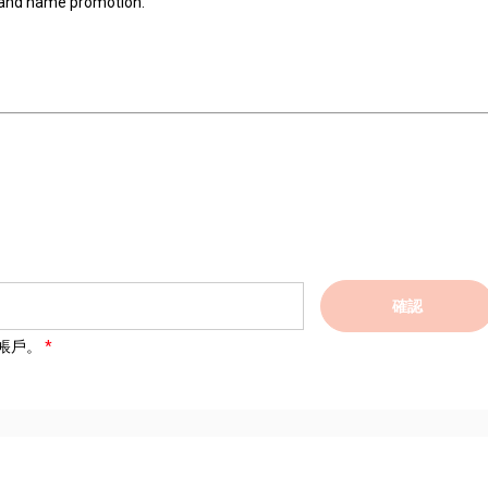
brand name promotion.
確認
帳戶。