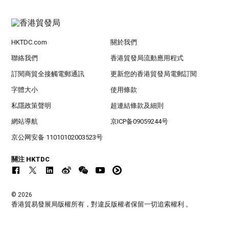
HKTDC.com
關於我們
聯絡我們
香港貿發局流動應用程式
訂閱商貿全接觸電郵通訊
更新您的香港貿發局電郵訂閱
字體大小
使用條款
私隱政策聲明
超連結條款及細則
網站導航
京ICP备09059244号
京公网安备 11010102003523号
關注 HKTDC
© 2026
香港貿易發展局版權所有，對違反版權者保留一切追索權利 。