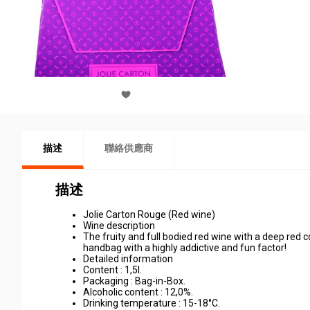
描述
聯絡供應商
描述
Jolie Carton Rouge (Red wine)
Wine description
The fruity and full bodied red wine with a deep red c
handbag with a highly addictive and fun factor!
Detailed information
Content : 1,5l.
Packaging : Bag-in-Box.
Alcoholic content : 12,0%.
Drinking temperature : 15-18°C.