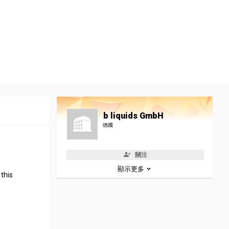
b liquids GmbH
德國
關注
顯示更多
 this