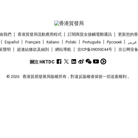
絡我們
香港貿發局流動應用程式
訂閱商貿全接觸電郵通訊
更新您的
Español
Français
Italiano
Polski
Português
Pусский
عربى
策聲明
超連結條款及細則
網站導航
京ICP备09059244号
京公网安备 1
關注 HKTDC
© 2026
香港貿易發展局版權所有，對違反版權者保留一切追索權利 。