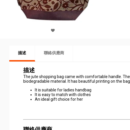
描述
聯絡供應商
描述
The jute shopping bag came with comfortable handle. The 
biodegradable material. It has beautiful printing on the bag
It is suitable for ladies handbag
It is easy to match with clothes
An ideal gift choice for her
聯絡供應商