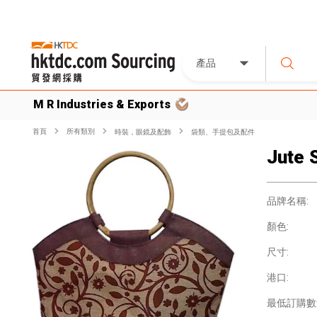
產品
M R Industries & Exports
首頁
所有類別
時裝，眼鏡及配飾
袋類、手提包及配件
Jute 
品牌名稱:
顏色:
尺寸:
港口:
最低訂購數