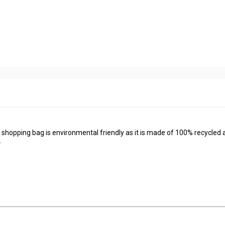
shopping bag is environmental friendly as it is made of 100% recycled 
.