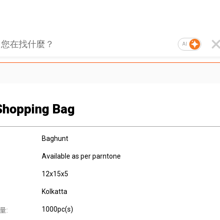
AI
Shopping Bag
Baghunt
Available as per parntone
12x15x5
Kolkatta
1000pc(s)
量: