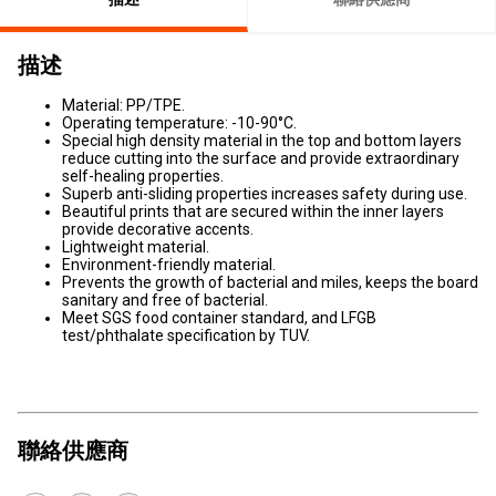
描述
Material: PP/TPE.
Operating temperature: -10-90°C.
Special high density material in the top and bottom layers
reduce cutting into the surface and provide extraordinary
self-healing properties.
Superb anti-sliding properties increases safety during use.
Beautiful prints that are secured within the inner layers
provide decorative accents.
Lightweight material.
Environment-friendly material.
Prevents the growth of bacterial and miles, keeps the board
sanitary and free of bacterial.
Meet SGS food container standard, and LFGB
test/phthalate specification by TUV.
聯絡供應商