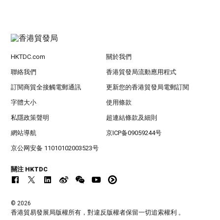
HKTDC.com
關於我們
聯絡我們
香港貿發局流動應用程式
訂閱商貿全接觸電郵通訊
更新您的香港貿發局電郵訂閱
字體大小
使用條款
私隱政策聲明
超連結條款及細則
網站導航
京ICP备09059244号
京公网安备 11010102003523号
關注 HKTDC
© 2026
香港貿易發展局版權所有，對違反版權者保留一切追索權利 。