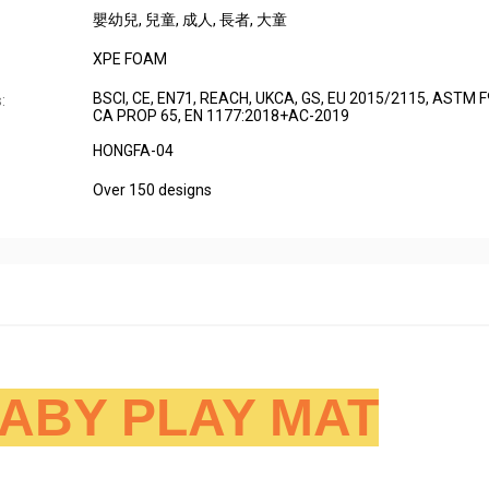
嬰幼兒
, 兒童
, 成人
, 長者
, 大童
XPE FOAM
BSCI, CE, EN71, REACH, UKCA, GS, EU 2015/2115, ASTM F
:
CA PROP 65, EN 1177:2018+AC-2019
HONGFA-04
Over 150 designs
ABY PLAY MAT