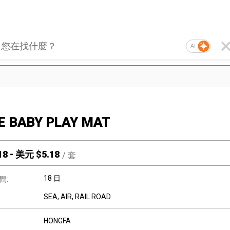
AI
E BABY PLAY MAT
18
-
美元 $
5.18
/
套
18 日
間:
SEA, AIR, RAIL ROAD
HONGFA