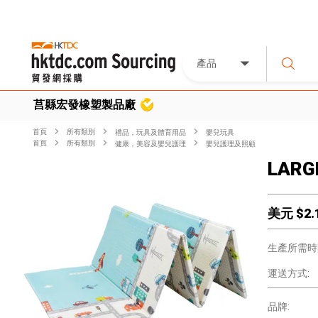
產品
莒縣宏發橡塑製品廠
首頁
所有類別
禮品，玩具及體育用品
嬰兒玩具
首頁
所有類別
健康，美容及嬰兒護理
嬰兒護理及照顧
LARG
美元 $
2.
生產所需時
運送方式:
品牌: