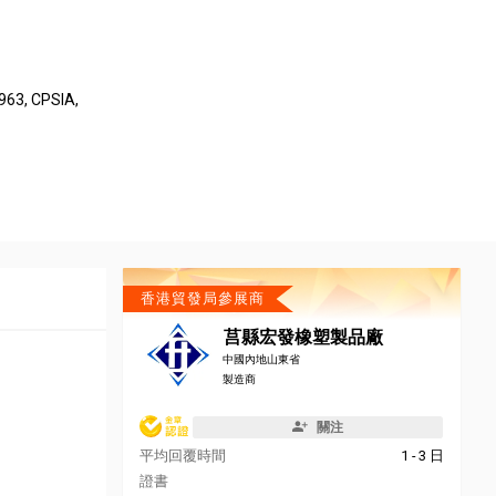
963, CPSIA,
香港貿發局參展商
莒縣宏發橡塑製品廠
中國內地山東省
製造商
關注
平均回覆時間
1 - 3 日
證書