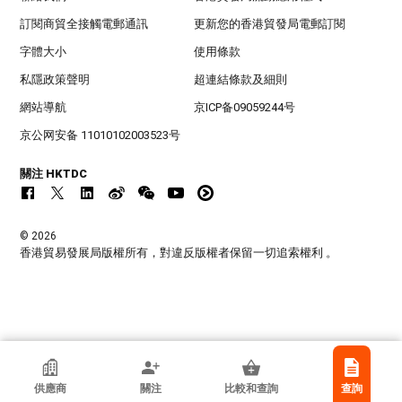
訂閱商貿全接觸電郵通訊
更新您的香港貿發局電郵訂閱
字體大小
使用條款
私隱政策聲明
超連結條款及細則
網站導航
京ICP备09059244号
京公网安备 11010102003523号
關注 HKTDC
© 2026
香港貿易發展局版權所有，對違反版權者保留一切追索權利 。
香港貿發局參展商
供應商
關注
比較和查詢
查詢
邁高達科技有限公司