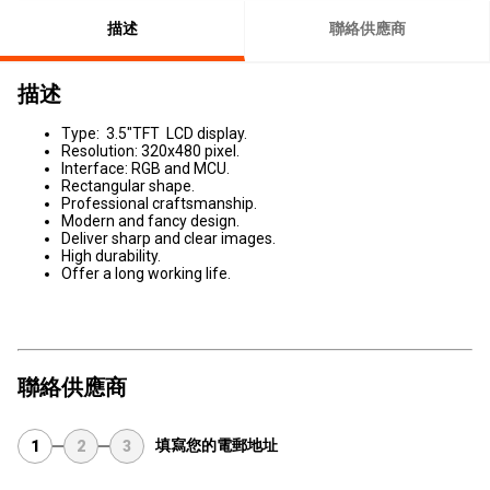
描述
聯絡供應商
描述
Type: 3.5"TFT LCD display.
Resolution: 320x480 pixel.
Interface: RGB and MCU.
Rectangular shape.
Professional craftsmanship.
Modern and fancy design.
Deliver sharp and clear images.
High durability.
Offer a long working life.
聯絡供應商
填寫您的電郵地址
1
2
3