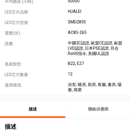
50000
平均壽命 (小時):
HUALEI
LED芯片品牌:
SMD2835
LED芯片型號:
AC85-265
電壓(伏):
中國3C認證
, 歐盟CE認證
, 歐盟
證書:
LVD認證
, 日本PSE認證
, 符合
RoHS指令
, 美國UL認證
B22
, E27
底座類型:
12
LED芯片數量:
浴室
, 睡房
, 廚房
, 客廳
, 書房
, 陽
適用環境:
臺
, 商業
描述
聯絡供應商
描述