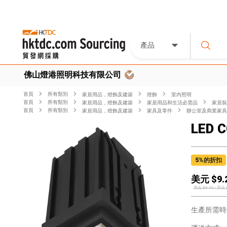
產品
佛山燈港照明科技有限公司
首頁
所有類別
家居用品，燈飾及建築
燈飾
室內照明
首頁
所有類別
家居用品，燈飾及建築
家居用品和生活必需品
家居裝
首頁
所有類別
家居用品，燈飾及建築
家具及零件
辦公室及商業家具
LED C
5
%的折扣
美元 $
9.
美元 $
9.70
-
美元 
生產所需時