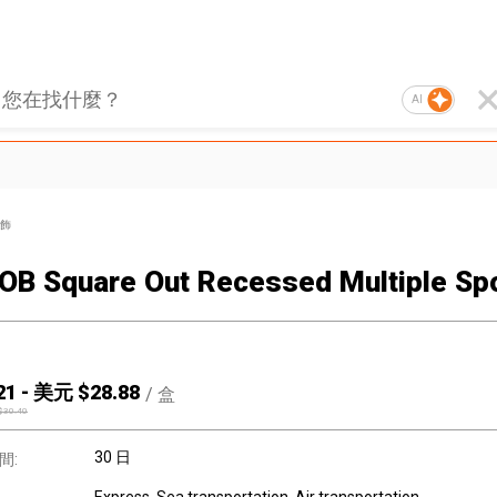
AI
飾
OB Square Out Recessed Multiple Spo
21
-
美元 $
28.88
/
盒
$
30.40
30 日
間: