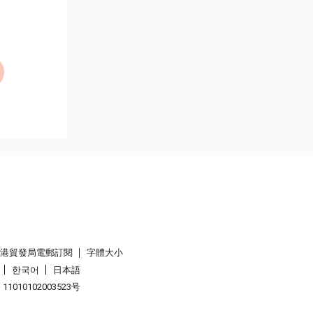
香港貿發局電郵訂閱
字體大小
한국어
日本語
1010102003523号