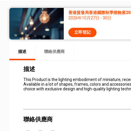
香港貿發局香港國際秋季燈飾展20
2026年10月27日 - 30日
立即登記
描述
聯絡供應商
描述
This Product is the lighting embodiment of miniature, rece
Available in a lot of shapes, frames, colors and accessories
choice with exclusive design and high-quality lighting tech
聯絡供應商