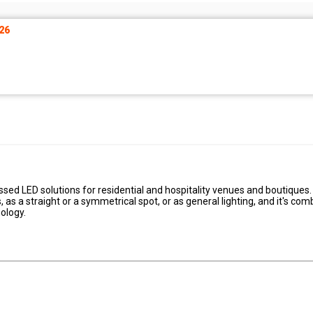
26
ssed LED solutions for residential and hospitality venues and boutiques.
, as a straight or a symmetrical spot, or as general lighting, and it's com
nology.