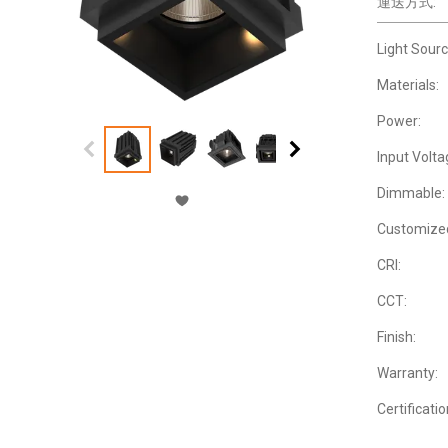
運送方式:
Light Sourc
Materials:
Power:
Input Volta
Dimmable:
Customize
CRI:
CCT:
Finish:
Warranty:
Certificatio