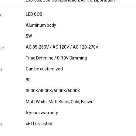
Express, Sea transportation, Air transportation
LED COB
e:
Aluminum body
5W
AC 85-260V / AC 120V / AC 120-270V
ge:
Triac Dimming / 0-10V Dimming
Can be customized
d:
90
3000K/4000K/5000K/6000K
Matt White, Matt Black, Gold, Brown
5 years warranty
cETLus Listed
n: