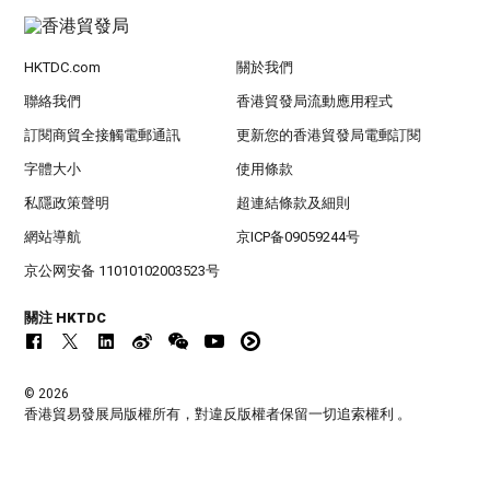
HKTDC.com
關於我們
聯絡我們
香港貿發局流動應用程式
訂閱商貿全接觸電郵通訊
更新您的香港貿發局電郵訂閱
字體大小
使用條款
私隱政策聲明
超連結條款及細則
網站導航
京ICP备09059244号
京公网安备 11010102003523号
關注 HKTDC
© 2026
香港貿易發展局版權所有，對違反版權者保留一切追索權利 。