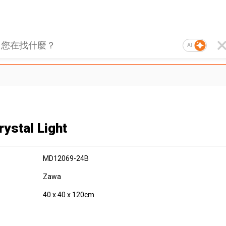
AI
rystal Light
MD12069-24B
Zawa
40 x 40 x 120cm