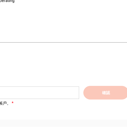
perating.
確認
帳戶。