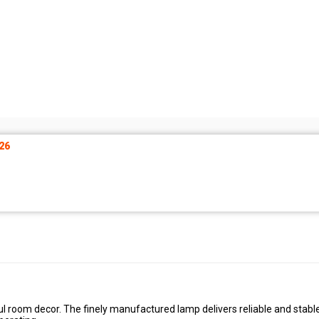
26
ful room decor. The finely manufactured lamp delivers reliable and stabl