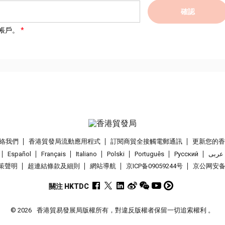
確認
帳戶。
絡我們
香港貿發局流動應用程式
訂閱商貿全接觸電郵通訊
更新您的
Español
Français
Italiano
Polski
Português
Pусский
عربى
策聲明
超連結條款及細則
網站導航
京ICP备09059244号
京公网安备 1
關注 HKTDC
© 2026
香港貿易發展局版權所有，對違反版權者保留一切追索權利 。