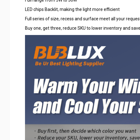
Full range from 5W to 30W
LED chips Backlit, making the light more efficient
Full series of size, recess and surface meet all your reques
Buy one, get three, reduce SKU to lower inventory and sav