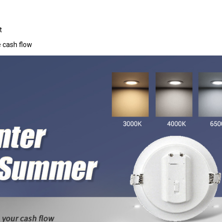
t
e cash flow