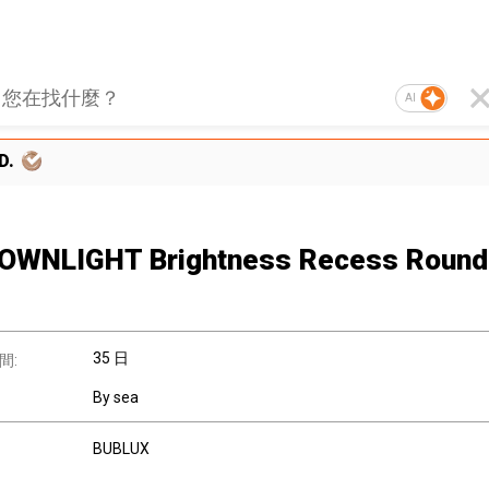
AI
D.
OWNLIGHT Brightness Recess Round
35 日
間:
By sea
BUBLUX