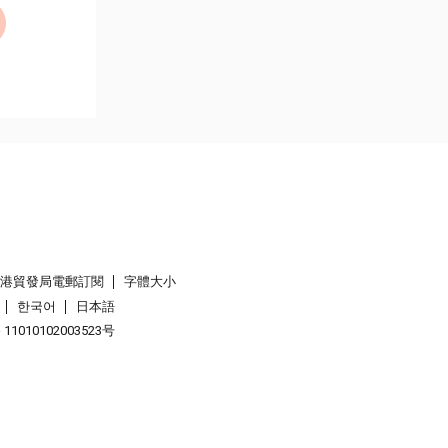
香港貿發局電郵訂閱
字體大小
한국어
日本語
1010102003523号