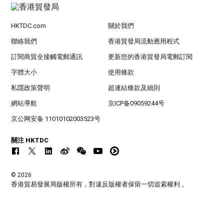
HKTDC.com
關於我們
聯絡我們
香港貿發局流動應用程式
訂閱商貿全接觸電郵通訊
更新您的香港貿發局電郵訂閱
字體大小
使用條款
私隱政策聲明
超連結條款及細則
網站導航
京ICP备09059244号
京公网安备 11010102003523号
關注 HKTDC
© 2026
香港貿易發展局版權所有，對違反版權者保留一切追索權利 。