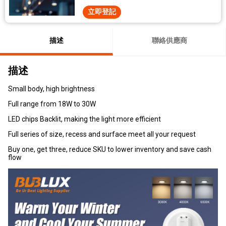
立即登記
描述
聯絡供應商
描述
Small body, high brightness
Full range from 18W to 30W
LED chips Backlit, making the light more efficient
Full series of size, recess and surface meet all your request
Buy one, get three, reduce SKU to lower inventory and save cash
flow