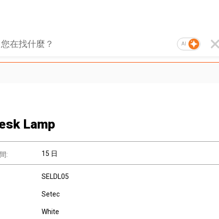
AI
esk Lamp
15 日
間:
SELDL05
Setec
White