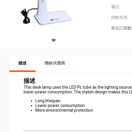
港口:
付款方式:
最低訂購數
描述
聯絡供應商
描述
This desk lamp uses the LED PL tube as the lighting source
lower power consumption. The stylish design makes this LE
Long lifespan.
Lower power consumption.
More environmental protection.