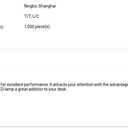
Ningbo, Shanghai
T/T, L/C
1,000 piece(s)
量:
 for excellent performance. It attracts your attention with the advantag
D lamp a great addition to your desk.