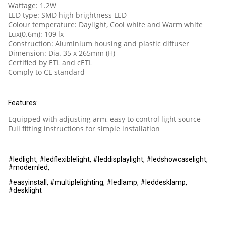
Wattage: 1.2W
LED type: SMD high brightness LED
Colour temperature: Daylight, Cool white and Warm white
Lux(0.6m): 109 lx
Construction: Aluminium housing and plastic diffuser
Dimension: Dia. 35 x 265mm (H)
Certified by ETL and cETL
Comply to CE standard
Features:
Equipped with adjusting arm, easy to control light source
Full fitting instructions for simple installation
#ledlight, #ledflexiblelight, #leddisplaylight, #ledshowcaselight,
#modernled,
#easyinstall, #multiplelighting, #ledlamp, #leddesklamp,
#desklight