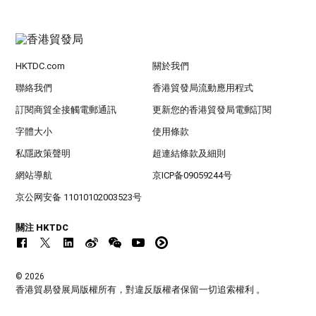
HKTDC.com
關於我們
聯絡我們
香港貿發局流動應用程式
訂閱商貿全接觸電郵通訊
更新您的香港貿發局電郵訂閱
字體大小
使用條款
私隱政策聲明
超連結條款及細則
網站導航
京ICP备09059244号
京公网安备 11010102003523号
關注 HKTDC
© 2026
香港貿易發展局版權所有，對違反版權者保留一切追索權利 。