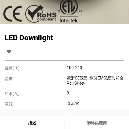
LED Downlight
100-240
電壓(伏):
歐盟CE認證
, 歐盟EMC認證
, 符合
證書:
RoHS指令
9
功率(瓦):
直流電
電源:
描述
聯絡供應商