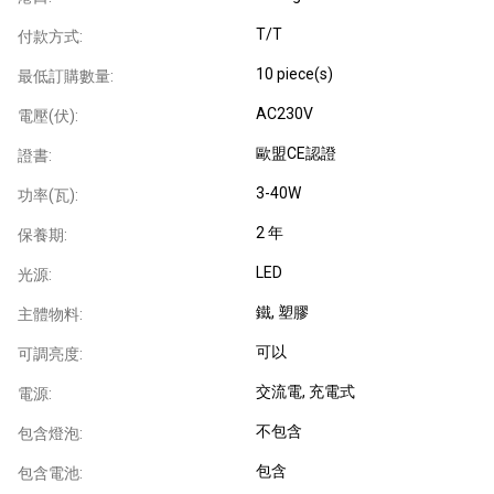
T/T
付款方式:
10 piece(s)
最低訂購數量:
AC230V
電壓(伏):
歐盟CE認證
證書:
3-40W
功率(瓦):
2 年
保養期:
LED
光源:
鐵
, 塑膠
主體物料:
可以
可調亮度:
交流電
, 充電式
電源:
不包含
包含燈泡:
包含
包含電池: