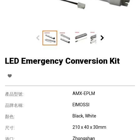
LED Emergency Conversion Kit
AMX-EPLM
產品型號:
EIMOSSI
品牌名稱:
Black, White
顏色:
210 x 40 x 30mm
尺寸:
Zhongshan
港口: