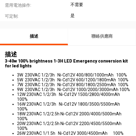
不需要
需用電池操作:
是
可定制:
描述
聯絡供應商
描述
3-40w 100% brightness 1-3H LED Emergency conversion kit
for led lights
3W 230VAC 1/2/3h Ni-Cd12V 400/800/1000mAh 100%
5W 230VAC 1/2/3h Ni-Cd12V 600/1200/1800mAh 100%
7W 230VAC 1/2/3h Ni-Cd12V 800/1800/2500mAh 100%
9W 230VAC 1/2/3h Ni-Cd12V 1000/2000/3000mAh 100%
12W 230VAC 1/2/3h Ni-Cd12V 1500/2800/4000mAh
100%
16W 230VAC 1/2/3h Ni-Cd12V 1800/3500/5500mAh
100%
18W 230VAC 1/2/2.5h Ni-Cd12V 2000/4000/5000mAh
100%
20W 230VAC 1/2/2.5h Ni-Cd12V 2200/4500/5500mAh
100%
26W 230VAC 1/1.5h Ni-Cd12V 3000/4500mAh 100%