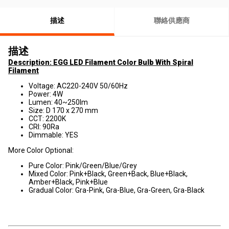
描述
聯絡供應商
描述
Description: EGG LED Filament Color Bulb With Spiral
Filament
Voltage: AC220-240V 50/60Hz
Power: 4W
Lumen: 40~250lm
Size: D 170 x 270 mm
CCT: 2200K
CRI: 90Ra
Dimmable: YES
More Color Optional:
Pure Color: Pink/Green/Blue/Grey
Mixed Color: Pink+Black, Green+Back, Blue+Black,
Amber+Black, Pink+Blue
Gradual Color: Gra-Pink, Gra-Blue, Gra-Green, Gra-Black