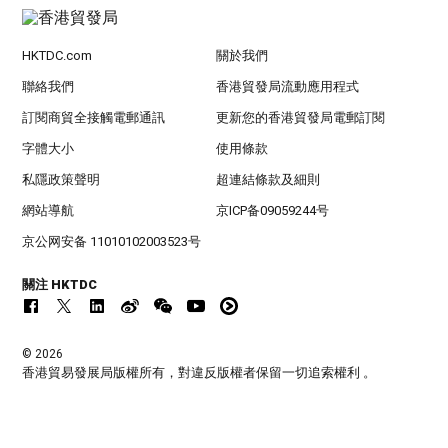
HKTDC.com
關於我們
聯絡我們
香港貿發局流動應用程式
訂閱商貿全接觸電郵通訊
更新您的香港貿發局電郵訂閱
字體大小
使用條款
私隱政策聲明
超連結條款及細則
網站導航
京ICP备09059244号
京公网安备 11010102003523号
關注 HKTDC
© 2026
香港貿易發展局版權所有，對違反版權者保留一切追索權利 。