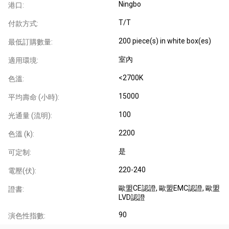
Ningbo
港口:
T/T
付款方式:
200 piece(s) in white box(es)
最低訂購數量:
室內
適用環境:
<2700K
色溫:
15000
平均壽命 (小時):
100
光通量 (流明):
2200
色溫 (k):
是
可定制:
220-240
電壓(伏):
歐盟CE認證
, 歐盟EMC認證
, 歐盟
證書:
LVD認證
90
演色性指數: