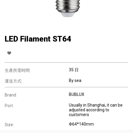
LED Filament ST64
35 日
生產所需時間:
By sea
運送方式:
BUBLUX
Brand:
Usually in Shanghai, it can be
Port:
adjusted according to
customers
Φ64*140mm
Size: