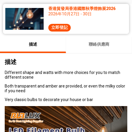
香港貿發局香港國際秋季燈飾展2026
2026年10月27日 - 30日
立即登記
描述
聯絡供應商
描述
Different shape and watts with more choices for you to match
different scene
Both transparent and amber are provided, or even the milky color
if you need
Very classic bulbs to decorate your house or bar