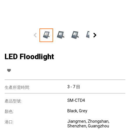
LED Floodlight
3 - 7 日
生產所需時間:
SM-CTD4
產品型號:
Black, Grey
顏色:
Jiangmen, Zhongshan,
港口:
Shenzhen, Guangzhou