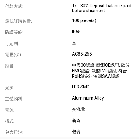
T/T 30% Deposit, balance paid
付款方式:
before shipment
100 piece(s)
最低訂購數量:
IP65
防護等級:
是
可定制:
AC85-265
電壓(伏):
中國3C認證
, 歐盟CE認證
, 歐盟
證書:
EMC認證
, 歐盟LVD認證
, 符合
RoHS指令
, 澳洲SAA認證
LED SMD
光源:
Aluminium Alloy
主體物料:
交流電
電源:
新奇
樣式:
包含
包含燈泡: