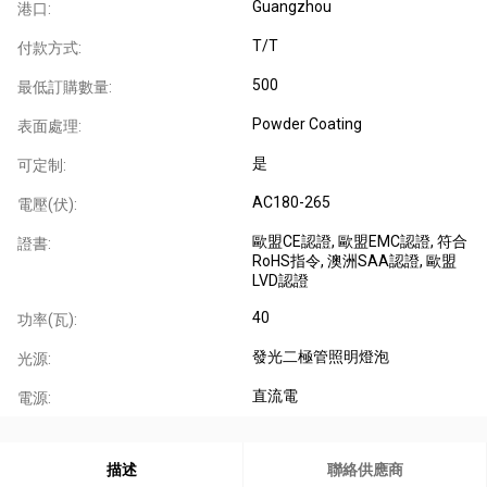
Guangzhou
港口:
T/T
付款方式:
500
最低訂購數量:
Powder Coating
表面處理:
是
可定制:
AC180-265
電壓(伏):
歐盟CE認證
, 歐盟EMC認證
, 符合
證書:
RoHS指令
, 澳洲SAA認證
, 歐盟
LVD認證
40
功率(瓦):
發光二極管照明燈泡
光源:
直流電
電源:
描述
聯絡供應商