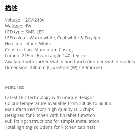
描述
Voltage: 120V/240V
Wattage: 4W
LED type: SMD LED
LED colour: Warm white, Cool white & Daylight
Housing colour: White
Construction: Aluminium Casing
Lumen: 215lm, Beam angle 140 degree
Available with rocker switch and touch dimmer switch models
Dimension: 430mm (L) x 62mm (W) x 20mm (H)
Features:
Latest LED technology with unique designs
Colour temperature available from 3000K to 6000K
Manufactured from high quality LED chips
Designed for kitchen with linkable function
Full fitting instructions for simple installation
Total lighitng solutions for kitchen cabinets