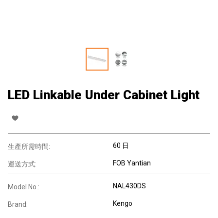
LED Linkable Under Cabinet Light
60 日
生產所需時間:
FOB Yantian
運送方式:
NAL430DS
Model No.:
Kengo
Brand: