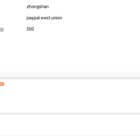
zhongshan
paypal west union
500
量:
26