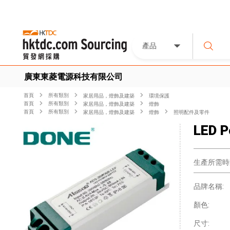
產品
廣東東菱電源科技有限公司
首頁
所有類別
家居用品，燈飾及建築
環境保護
首頁
所有類別
家居用品，燈飾及建築
燈飾
首頁
所有類別
家居用品，燈飾及建築
燈飾
照明配件及零件
LED P
生產所需時
品牌名稱:
顏色:
尺寸: