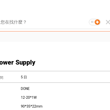
AI
ower Supply
5 日
間:
DONE
12-20*1W
90*35*22mm