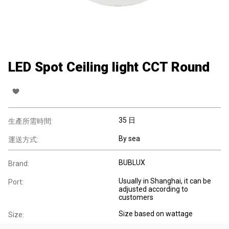
LED Spot Ceiling light CCT Round
35 日
生產所需時間:
By sea
運送方式:
BUBLUX
Brand:
Usually in Shanghai, it can be
Port:
adjusted according to
customers
Size based on wattage
Size: