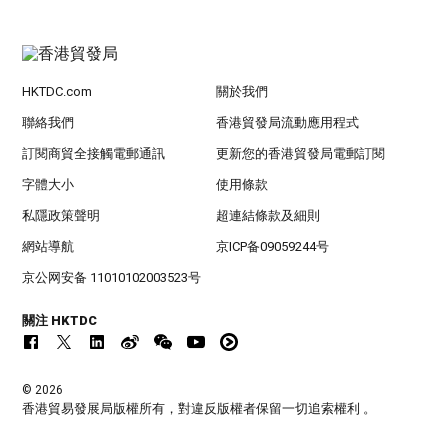
HKTDC.com
關於我們
聯絡我們
香港貿發局流動應用程式
訂閱商貿全接觸電郵通訊
更新您的香港貿發局電郵訂閱
字體大小
使用條款
私隱政策聲明
超連結條款及細則
網站導航
京ICP备09059244号
京公网安备 11010102003523号
關注 HKTDC
© 2026
香港貿易發展局版權所有，對違反版權者保留一切追索權利 。