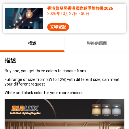
香港貿發局香港國際秋季燈飾展2026
2026年10月27日 - 30日
立即登記
描述
聯絡供應商
描述
Buy one, you get three colors to choose from
Full range of size from 3W to 12W, with different size, can meet
your different request
White and black color for your more choices