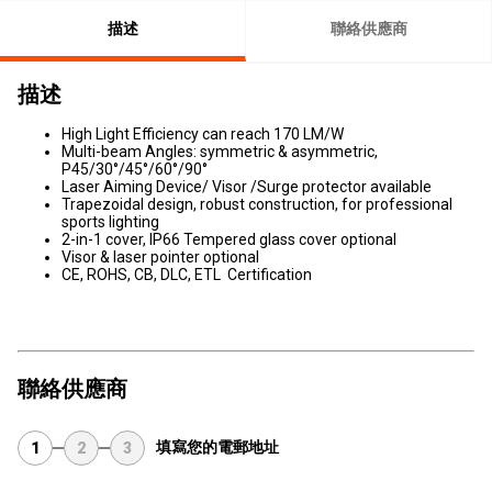
描述
聯絡供應商
描述
High Light Efficiency can reach 170 LM/W
Multi-beam Angles: symmetric & asymmetric,
P45/30°/45°/60°/90°
Laser Aiming Device/ Visor /Surge protector available
Trapezoidal design, robust construction, for professional
sports lighting
2-in-1 cover, IP66 Tempered glass cover optional
Visor & laser pointer optional
CE, ROHS, CB, DLC, ETL Certification
聯絡供應商
填寫您的電郵地址
1
2
3