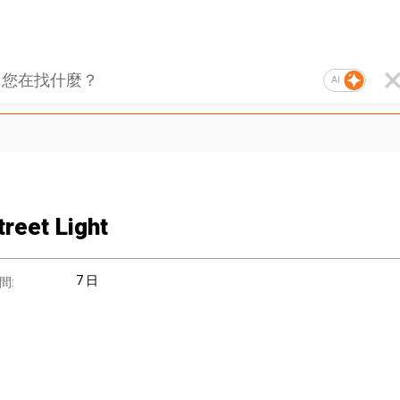
AI
treet Light
7 日
間: