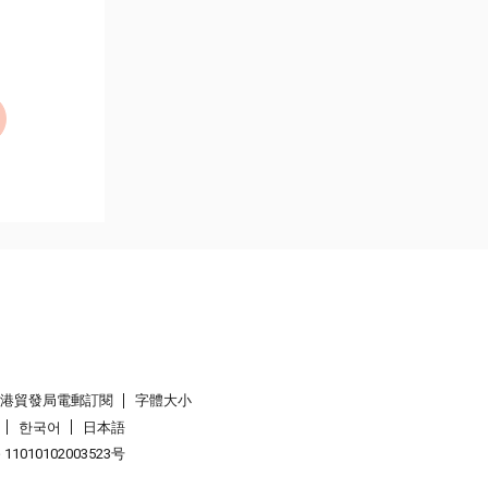
香港貿發局電郵訂閱
字體大小
한국어
日本語
1010102003523号