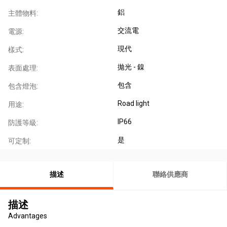
鋁
主體物料:
交流電
電源:
現代
樣式:
拋光 - 鎳
表面處理:
包含
包含燈泡:
Road light
用途:
IP66
防護等級:
是
可定制:
描述
聯絡供應商
描述
Advantages