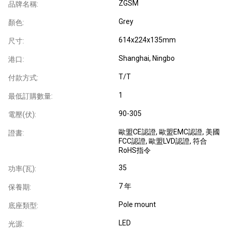
ZGSM
品牌名稱:
Grey
顏色:
614x224x135mm
尺寸:
Shanghai, Ningbo
港口:
T/T
付款方式:
1
最低訂購數量:
90-305
電壓(伏):
歐盟CE認證
, 歐盟EMC認證
, 美國
證書:
FCC認證
, 歐盟LVD認證
, 符合
RoHS指令
35
功率(瓦):
7 年
保養期:
Pole mount
底座類型:
LED
光源: