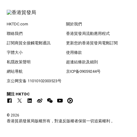
HKTDC.com
關於我們
聯絡我們
香港貿發局流動應用程式
訂閱商貿全接觸電郵通訊
更新您的香港貿發局電郵訂閱
字體大小
使用條款
私隱政策聲明
超連結條款及細則
網站導航
京ICP备09059244号
京公网安备 11010102003523号
關注 HKTDC
© 2026
香港貿易發展局版權所有，對違反版權者保留一切追索權利 。