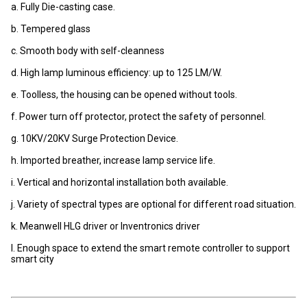
a. Fully Die-casting case.
b. Tempered glass
c. Smooth body with self-cleanness
d. High lamp luminous efficiency: up to 125 LM/W.
e. Toolless, the housing can be opened without tools.
f. Power turn off protector, protect the safety of personnel.
g. 10KV/20KV Surge Protection Device.
h. Imported breather, increase lamp service life.
i. Vertical and horizontal installation both available.
j. Variety of spectral types are optional for different road situation.
k. Meanwell HLG driver or Inventronics driver
l. Enough space to extend the smart remote controller to support
smart city