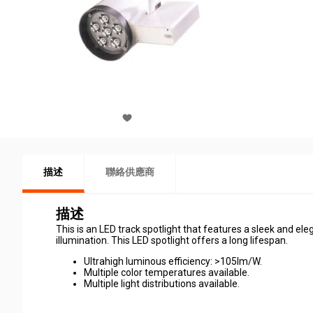
描述
聯絡供應商
描述
This is an LED track spotlight that features a sleek and el
illumination. This LED spotlight offers a long lifespan.
Ultrahigh luminous efficiency: >105lm/W.
Multiple color temperatures available.
Multiple light distributions available.