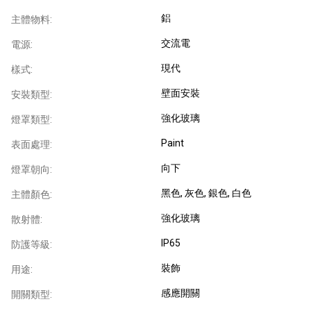
鋁
主體物料:
交流電
電源:
現代
樣式:
壁面安裝
安裝類型:
強化玻璃
燈罩類型:
Paint
表面處理:
向下
燈罩朝向:
黑色
, 灰色
, 銀色
, 白色
主體顏色:
強化玻璃
散射體:
IP65
防護等級:
裝飾
用途:
感應開關
開關類型: