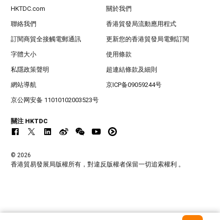
HKTDC.com
關於我們
聯絡我們
香港貿發局流動應用程式
訂閱商貿全接觸電郵通訊
更新您的香港貿發局電郵訂閱
字體大小
使用條款
私隱政策聲明
超連結條款及細則
網站導航
京ICP备09059244号
京公网安备 11010102003523号
關注 HKTDC
© 2026
香港貿易發展局版權所有，對違反版權者保留一切追索權利 。