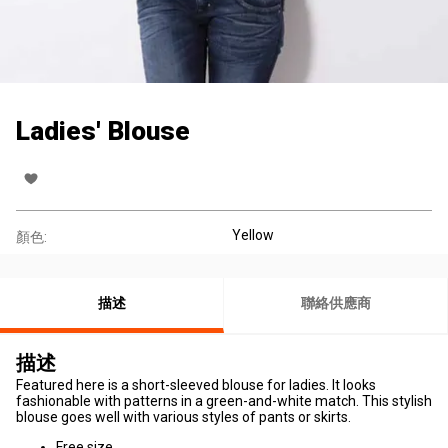
Ladies' Blouse
Yellow
顏色:
描述
聯絡供應商
描述
Featured here is a short-sleeved blouse for ladies. It looks
fashionable with patterns in a green-and-white match. This stylish
blouse goes well with various styles of pants or skirts.
Free size.