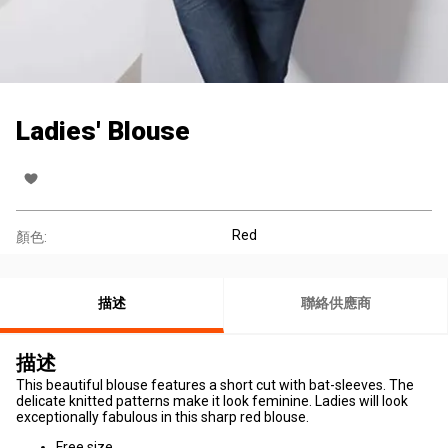
Ladies' Blouse
Red
顏色:
描述
聯絡供應商
描述
This beautiful blouse features a short cut with bat-sleeves. The
delicate knitted patterns make it look feminine. Ladies will look
exceptionally fabulous in this sharp red blouse.
Free size.