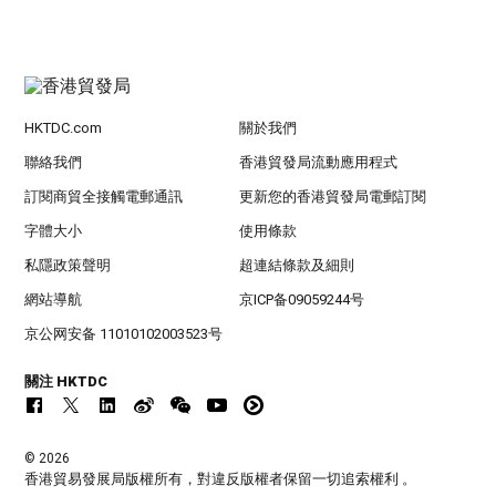
HKTDC.com
關於我們
聯絡我們
香港貿發局流動應用程式
訂閱商貿全接觸電郵通訊
更新您的香港貿發局電郵訂閱
字體大小
使用條款
私隱政策聲明
超連結條款及細則
網站導航
京ICP备09059244号
京公网安备 11010102003523号
關注 HKTDC
© 2026
香港貿易發展局版權所有，對違反版權者保留一切追索權利 。