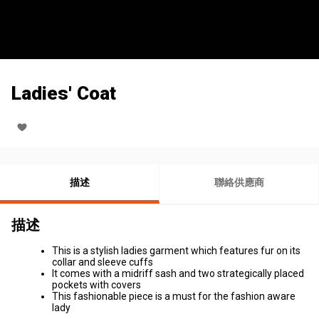
Ladies' Coat
描述
聯絡供應商
描述
This is a stylish ladies garment which features fur on its
collar and sleeve cuffs
It comes with a midriff sash and two strategically placed
pockets with covers
This fashionable piece is a must for the fashion aware
lady