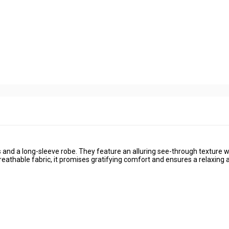
and a long-sleeve robe. They feature an alluring see-through texture w
d breathable fabric, it promises gratifying comfort and ensures a relaxing 