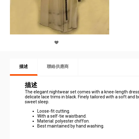
描述
聯絡供應商
描述
The elegant nightwear set comes with a knee-length dress 
delicate lace trims in black. Finely tailored with a soft an
sweet sleep.
Loose-fit cutting.
With a self-tie waistband.
Material: polyester chiffon.
Best maintained by hand washing.