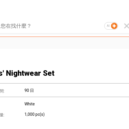
AI
s' Nightwear Set
90 日
間:
White
1,000 pc(s)
量: