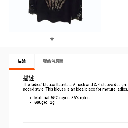
描述
聯絡供應商
描述
The ladies' blouse flaunts a V-neck and 3/4-sleeve design.
added style. This blouse is an ideal piece for mature ladies.
Material: 65% rayon, 35% nylon.
Gauge: 12g.