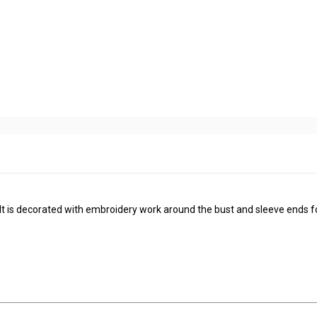
 It is decorated with embroidery work around the bust and sleeve ends f