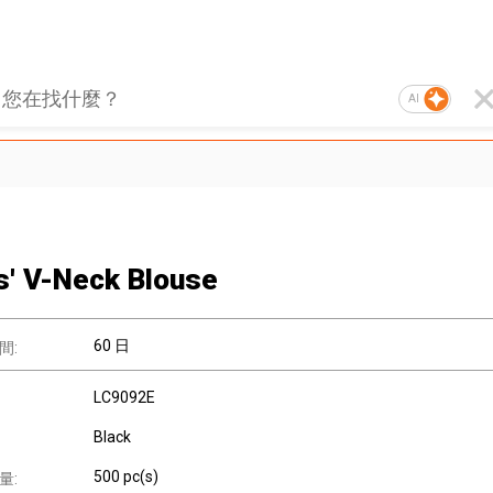
AI
s' V-Neck Blouse
60 日
間:
LC9092E
Black
500 pc(s)
量: