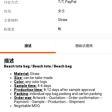
T/T, PayPal
付款方式:
女士
性別:
Straw
主要物料:
軟
軟硬度:
描述
聯絡供應商
描述
Beach tote bag / Beach tote / Beach bag
Material:
Straw
Size:
can be tailor made.
Color:
any color logo.
Sample time:
4-6 days.
Production time:
8-12 days after sample approval.
Packing
:
individual opp bag packing and carton packing
Order way:
Artwork---Quotation---Order confirmation---
Payment---Sample---Production---Shipment
Negotiable MOQ