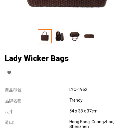
Lady Wicker Bags
LYC-1962
產品型號:
Trendy
品牌名稱:
54 x 38 x 37cm
尺寸:
Hong Kong, Guangzhou,
港口:
Shenzhen