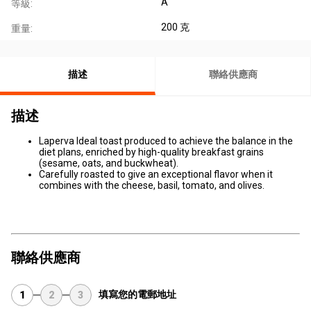
A
等級:
200 克
重量:
描述
聯絡供應商
描述
Laperva Ideal toast produced to achieve the balance in the
diet plans, enriched by high-quality breakfast grains
(sesame, oats, and buckwheat).
Carefully roasted to give an exceptional flavor when it
combines with the cheese, basil, tomato, and olives.
聯絡供應商
填寫您的電郵地址
1
2
3