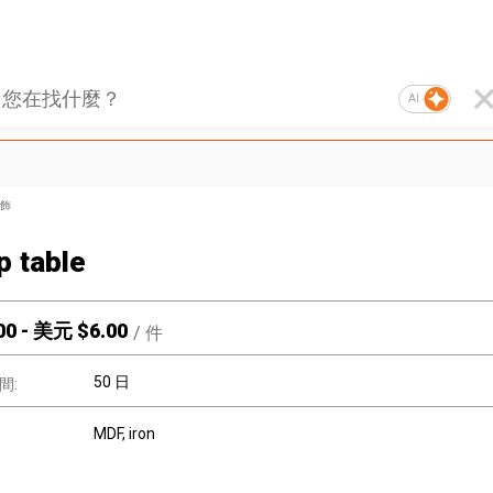
AI
飾
p table
00
-
美元 $
6.00
/
件
50 日
間:
MDF, iron