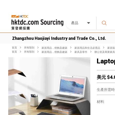
產品
Zhangzhou Haojiayi Industry and Trade Co., Ltd.
首頁
所有類別
家居用品，燈飾及建築
家居用品和生活必需品
家居裝
首頁
所有類別
家居用品，燈飾及建築
家具及零件
辦公室及商業家具
Lapto
美元 $
4.
生產所需時
材料: