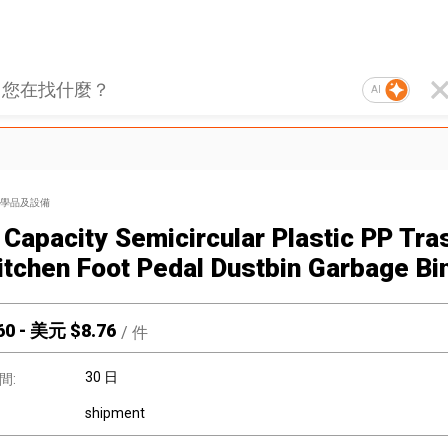
AI
學品及設備
 Capacity Semicircular Plastic PP Tra
itchen Foot Pedal Dustbin Garbage Bi
60
-
美元 $
8.76
/
件
30 日
間:
shipment