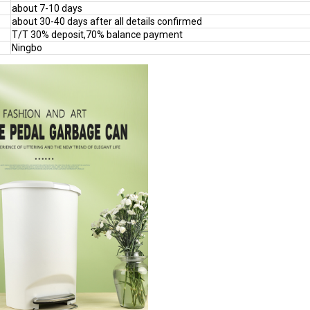
about 7-10 days
about 30-40 days after all details confirmed
T/T 30% deposit,70% balance payment
Ningbo