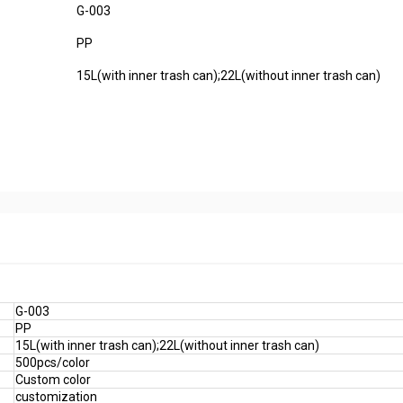
G-003
PP
15L(with inner trash can);22L(without inner trash can)
G-003
PP
15L(with inner trash can);22L(without inner trash can)
500pcs/color
Custom color
customization