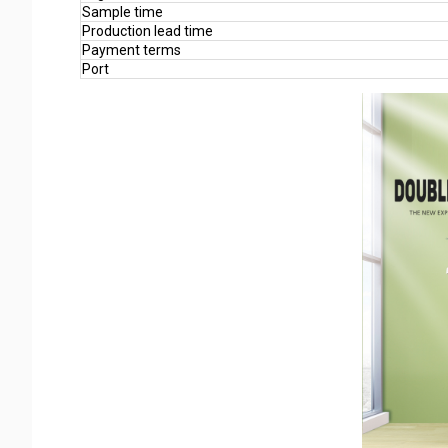
Sample time
Production lead time
Payment terms
Port