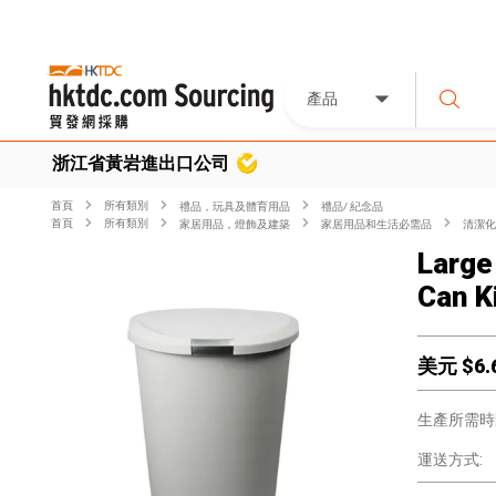
產品
浙江省黃岩進出口公司
首頁
所有類別
禮品，玩具及體育用品
禮品/ 紀念品
首頁
所有類別
家居用品，燈飾及建築
家居用品和生活必需品
清潔化
Large
Can K
美元 $
6.
生產所需時
運送方式: