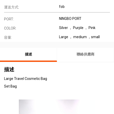
fob
運送方式:
NINGBO PORT
PORT:
Silver ， Purple ， Pink
COLOR:
Large ， medium ，small
容量:
描述
聯絡供應商
描述
Large Travel Cosmetic Bag
Set Bag