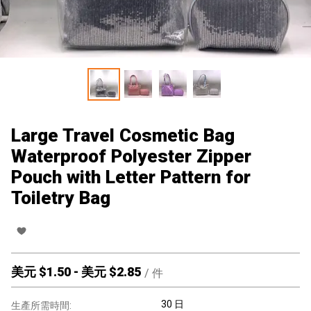
Large Travel Cosmetic Bag
Waterproof Polyester Zipper
Pouch with Letter Pattern for
Toiletry Bag
美元 $
1.50
-
美元 $
2.85
/
件
30 日
生產所需時間: