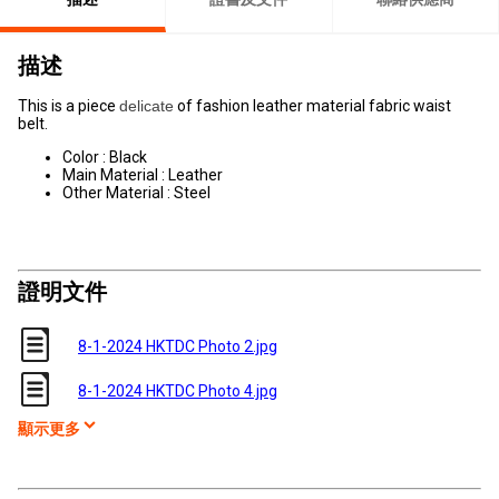
描述
This is a piece
delicate
of fashion leather material fabric waist
belt.
Color : Black
Main Material : Leather
Other Material : Steel
證明文件
8-1-2024 HKTDC Photo 2.jpg
8-1-2024 HKTDC Photo 4.jpg
顯示更多