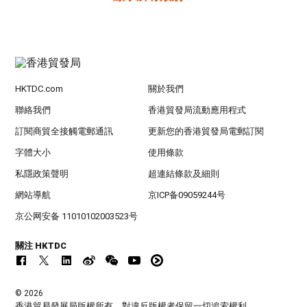
HKTDC.com
關於我們
聯絡我們
香港貿發局流動應用程式
訂閱商貿全接觸電郵通訊
更新您的香港貿發局電郵訂閱
字體大小
使用條款
私隱政策聲明
超連結條款及細則
網站導航
京ICP备09059244号
京公网安备 11010102003523号
關注 HKTDC
© 2026
香港貿易發展局版權所有，對違反版權者保留一切追索權利 。