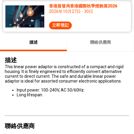
香港貿發局香港國際秋季燈飾展2026
2026年10月27日 - 30日
立即登記
描述
聯絡供應商
描述
This linear power adaptor is constructed of a compact and rigid
housing. It is finely engineered to efficiently convert alternative
current to direct current. The safe and durable linear power
adaptor is ideal for assorted consumer electronic applications.
Input power: 100-240V, AC 50/60Hz.
Long lifespan.
聯絡供應商