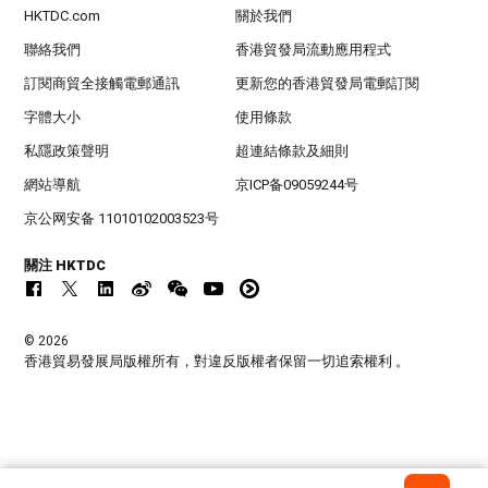
HKTDC.com
關於我們
聯絡我們
香港貿發局流動應用程式
訂閱商貿全接觸電郵通訊
更新您的香港貿發局電郵訂閱
字體大小
使用條款
私隱政策聲明
超連結條款及細則
網站導航
京ICP备09059244号
京公网安备 11010102003523号
關注 HKTDC
© 2026
香港貿易發展局版權所有，對違反版權者保留一切追索權利 。