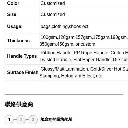
Color
Customized
Size
Customized
Usage:
bags,clothing,shoes ect
100gsm,128gsm,157gsm,175gsm,190gsm,
Thickness
350gsm,450gsm, or custom
Ribbon Handle, PP Rope Handle, Cotton Ha
Handle Types
Twisted Handle, Flat Paper Handle, Die-cu
Glossy/Matt Lamination, Gold/Silver Hot S
Surface Finish
Stamping, Hologram Effect, etc.
聯絡供應商
填寫您的電郵地址
1
2
3