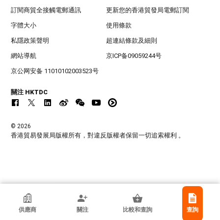
訂閱商貿全接觸電郵通訊
更新您的香港貿發局電郵訂閱
字體大小
使用條款
私隱政策聲明
超連結條款及細則
網站導航
京ICP备09059244号
京公网安备 11010102003523号
關注 HKTDC
© 2026
香港貿易發展局版權所有，對違反版權者保留一切追索權利 。
香港貿發局參展商
供應商
關注
比較和查詢
查詢
Xiamen Packrich Imp. And Exp. Co., Ltd