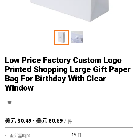
Low Price Factory Custom Logo
Printed Shopping Large Gift Paper
Bag For Birthday With Clear
Window
美元 $
0.49
-
美元 $
0.59
/
件
15 日
生產所需時間: