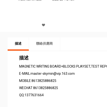
描述
聯絡供應商
描述
MAGNETIC WRITING BOARD+BLOCKS PLAYSET,TEST REPO
E-MAIL:master-skymin@vip.163.com
MOBILE:8613825886825
WECHAT:8613825886825
QQ:1377631664