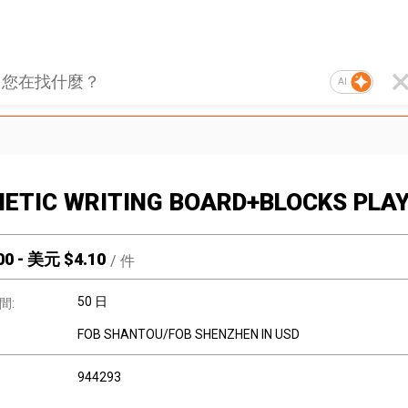
AI
ETIC WRITING BOARD+BLOCKS PLA
00
-
美元 $
4.10
/
件
50 日
間:
FOB SHANTOU/FOB SHENZHEN IN USD
944293