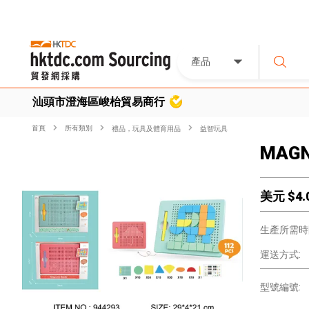
產品
汕頭市澄海區峻枱貿易商行
首頁
所有類別
禮品，玩具及體育用品
益智玩具
MAGN
美元 $
4.
生產所需時
運送方式:
型號編號: