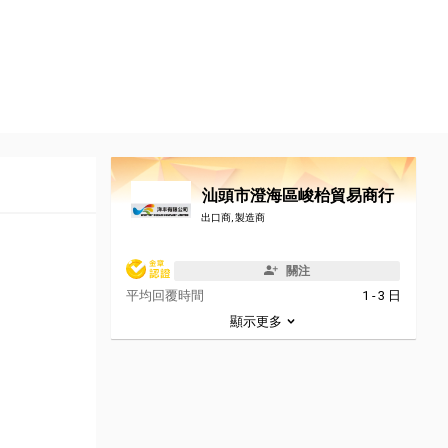
汕頭市澄海區峻枱貿易商行
出口商, 製造商
關注
平均回覆時間
1 - 3 日
顯示更多