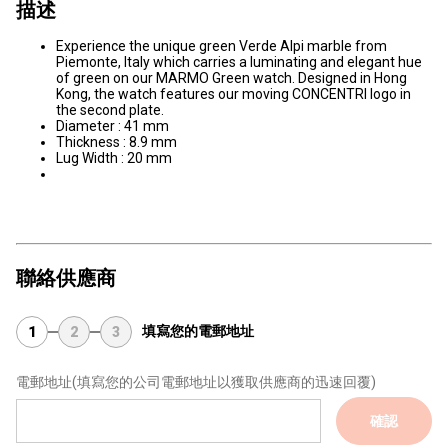
描述
Experience the unique green Verde Alpi marble from
Piemonte, Italy which carries a luminating and elegant hue
of green on our MARMO Green watch. Designed in Hong
Kong, the watch features our moving CONCENTRI logo in
the second plate.
Diameter : 41 mm
Thickness : 8.9 mm
Lug Width : 20 mm
聯絡供應商
填寫您的電郵地址
1
2
3
電郵地址
(填寫您的公司電郵地址以獲取供應商的迅速回覆)
確認