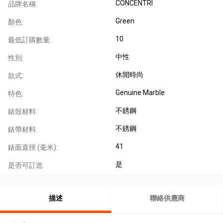
CONCENTRI
品牌名稱:
Green
顏色:
10
最低訂購數量:
中性
性別:
休閒時尚
款式:
Genuine Marble
特色:
不銹鋼
錶殼材料:
不銹鋼
錶帶材料:
41
錶面直徑 (毫米):
是
是否可訂造:
描述
聯絡供應商